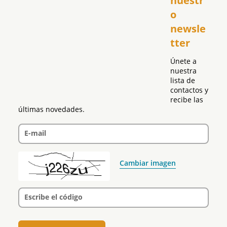
nuestr
República Dominicana
o 
Puerto Rico
newsle
Global
tter
Política
Únete a 
nuestra 
lista de 
contactos y 
recibe las 
últimas novedades.
E-mail
Cambiar imagen
Escribe el código