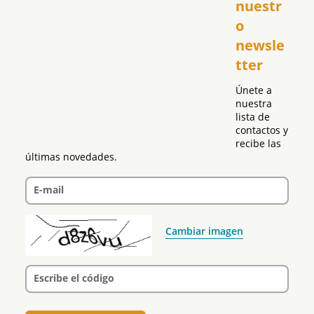
nuestr
República Dominicana
o 
Puerto Rico
newsle
Global
tter
Política
Únete a 
nuestra 
lista de 
contactos y 
recibe las 
últimas novedades.
E-mail
Cambiar imagen
Escribe el código