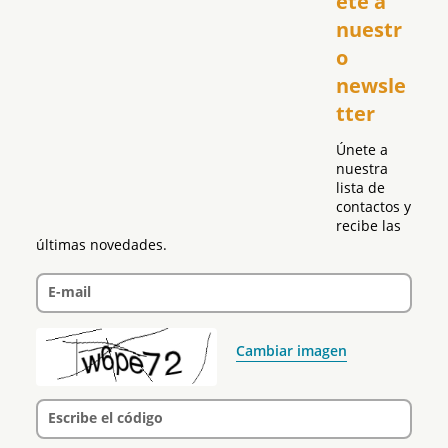
ete a 
El Club Hispano
nuestr
República Dominicana
o 
Puerto Rico
newsle
Global
tter
Política
Únete a 
nuestra 
lista de 
contactos y 
recibe las 
últimas novedades.
E-mail
Cambiar imagen
Escribe el código