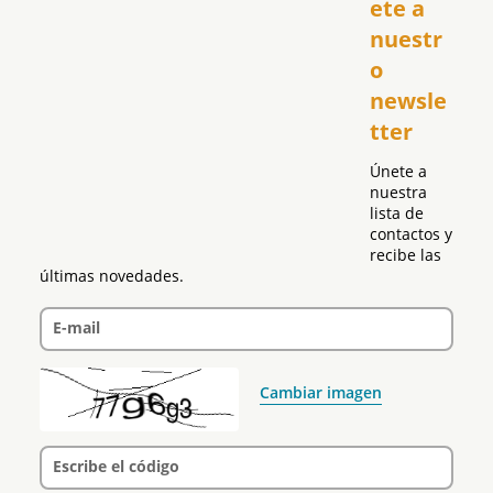
ete a 
El Club Hispano
nuestr
República Dominicana
o 
Puerto Rico
newsle
Global
tter
Política
Únete a 
nuestra 
lista de 
contactos y 
recibe las 
últimas novedades.
E-mail
Cambiar imagen
Escribe el código