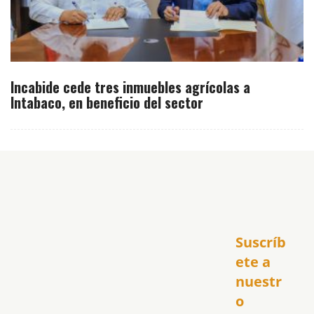
Incabide cede tres inmuebles agrícolas a
Intabaco, en beneficio del sector
Inicio
Suscríb
América
USA
ete a 
El Club Hispano
nuestr
República Dominicana
o 
Puerto Rico