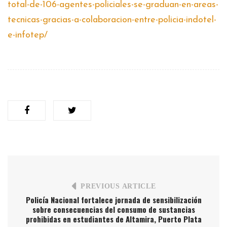
total-de-106-agentes-policiales-se-graduan-en-areas-
tecnicas-gracias-a-colaboracion-entre-policia-indotel-
e-infotep/
PREVIOUS ARTICLE
Policía Nacional fortalece jornada de sensibilización
sobre consecuencias del consumo de sustancias
prohibidas en estudiantes de Altamira, Puerto Plata