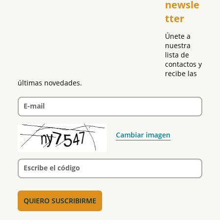
newsle
Global
tter
Política
Únete a 
nuestra 
lista de 
contactos y 
recibe las 
últimas novedades.
E-mail
Cambiar imagen
Escribe el código