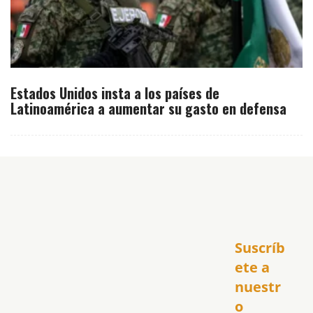
Estados Unidos insta a los países de
Latinoamérica a aumentar su gasto en defensa
Inicio
Suscríb
América
USA
ete a 
El Club Hispano
nuestr
República Dominicana
o 
Puerto Rico