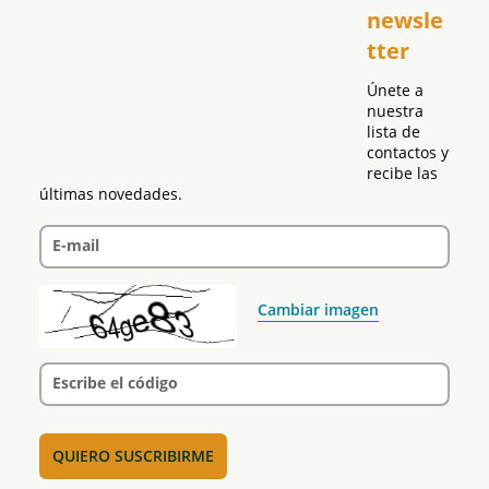
newsle
Global
tter
Política
Únete a 
nuestra 
lista de 
contactos y 
recibe las 
últimas novedades.
E-mail
Cambiar imagen
Escribe el código