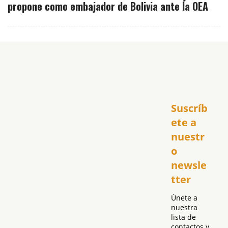
propone como embajador de Bolivia ante la OEA
Inicio
Suscríb
América
USA
ete a 
El Club Hispano
nuestr
República Dominicana
o 
Puerto Rico
newsle
Global
tter
Política
Únete a 
nuestra 
lista de 
contactos y 