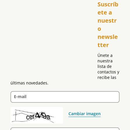
Suscríb
América
USA
ete a 
El Club Hispano
nuestr
República Dominicana
o 
Puerto Rico
newsle
Global
tter
Política
Únete a 
nuestra 
lista de 
contactos y 
recibe las 
últimas novedades.
E-mail
Cambiar imagen