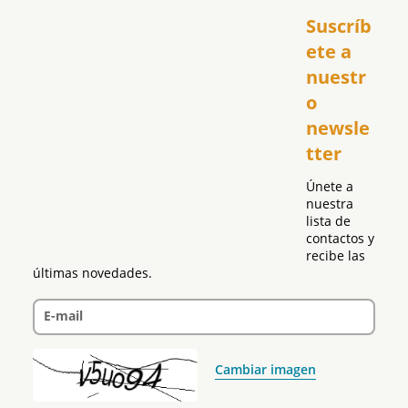
Suscríb
América
USA
ete a 
El Club Hispano
nuestr
República Dominicana
o 
Puerto Rico
newsle
Global
tter
Política
Únete a 
nuestra 
lista de 
contactos y 
recibe las 
últimas novedades.
E-mail
Cambiar imagen