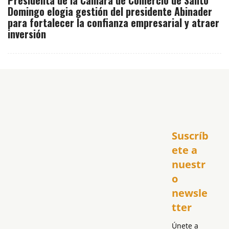
Presidenta de la Cámara de Comercio de Santo
Domingo elogia gestión del presidente Abinader
para fortalecer la confianza empresarial y atraer
inversión
Inicio
Suscríb
América
USA
ete a 
El Club Hispano
nuestr
República Dominicana
o 
Puerto Rico
newsle
Global
tter
Política
Únete a 