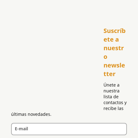
Inicio
Suscríb
América
USA
ete a 
El Club Hispano
nuestr
República Dominicana
o 
Puerto Rico
newsle
Global
tter
Política
Únete a 
nuestra 
lista de 
contactos y 
recibe las 
últimas novedades.
E-mail