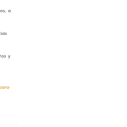
os, a
ias
tos y
para-