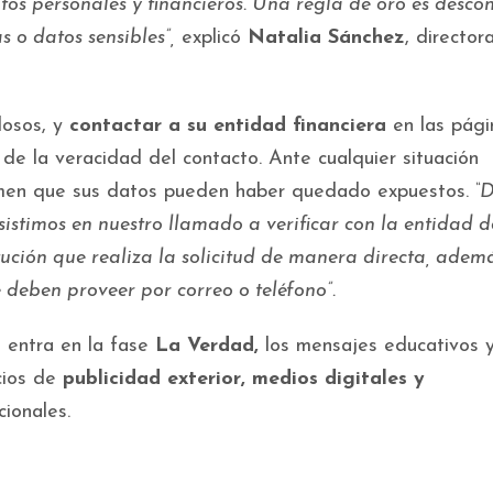
os personales y financieros. Una regla de oro es descon
 o datos sensibles”,
explicó
Natalia Sánchez
, director
dosos, y
contactar a su entidad financiera
en las pági
e de la veracidad del contacto. Ante cualquier situación
men que sus datos pueden haber quedado expuestos.
“D
istimos en nuestro llamado a verificar con la entidad d
itución que realiza la solicitud de manera directa, adem
deben proveer por correo o teléfono”.
 entra en la fase
La Verdad,
los mensajes educativos 
cios de
publicidad exterior, medios digitales y
ionales.