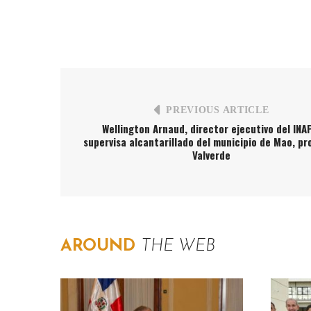
PREVIOUS ARTICLE
Wellington Arnaud, director ejecutivo del INA
supervisa alcantarillado del municipio de Mao, pr
Valverde
AROUND
THE WEB