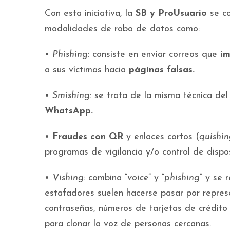
Con esta iniciativa, la
SB y ProUsuario
se c
modalidades de robo de datos como:
•
Phishing
: consiste en enviar correos que
im
a sus víctimas hacia
páginas falsas.
•
Smishing
: se trata de la misma técnica de
WhatsApp.
•
Fraudes con QR
y enlaces cortos (
quishin
programas de vigilancia y/o control de dispos
•
Vishing
: combina “
voice
” y “
phishing
” y se 
estafadores suelen hacerse pasar por repre
contraseñas, números de tarjetas de crédito o 
para clonar la voz de personas cercanas.