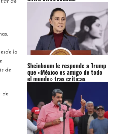
fiar de
a
nas,
esde la
e
Sheinbaum le responde a Trump
ás de
que «México es amigo de todo
el mundo» tras críticas
y de