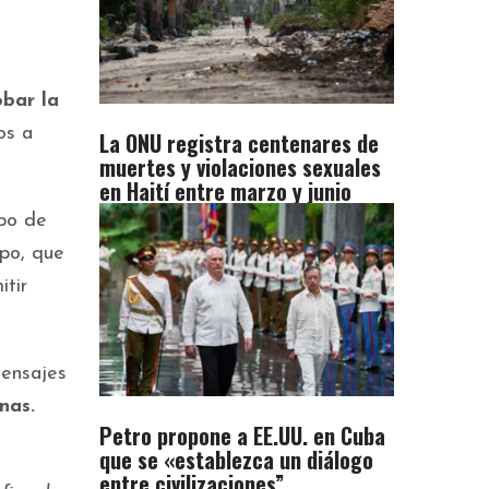
bar la
os a
La ONU registra centenares de
muertes y violaciones sexuales
en Haití entre marzo y junio
ipo de
po, que
itir
mensajes
nas.
Petro propone a EE.UU. en Cuba
que se «establezca un diálogo
entre civilizaciones”