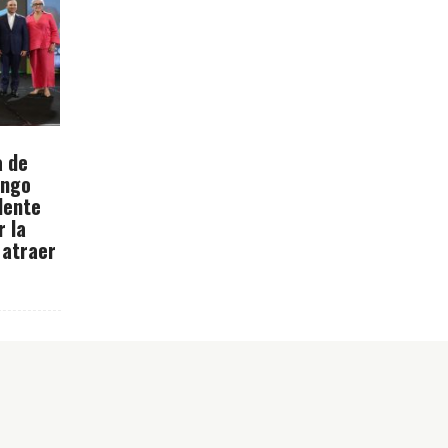
a de
ingo
dente
r la
 atraer