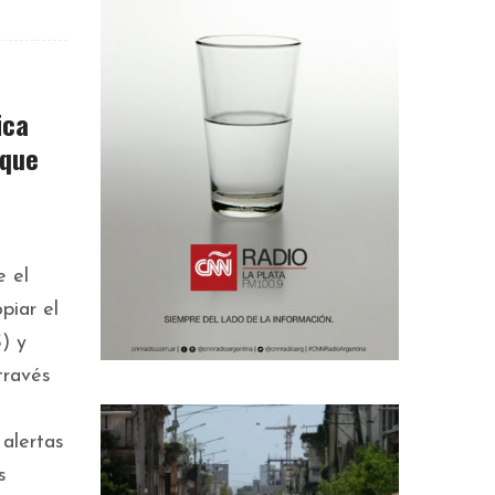
ica
 que
 el
piar el
) y
través
 alertas
s