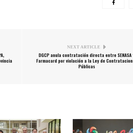
NEXT ARTICLE
PA,
DGCP anula contratación directa entre SENASA 
ovincia
Farmacard por violación a la Ley de Contratacion
Públicas