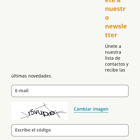
El Club Hispano
nuestr
República Dominicana
o 
Puerto Rico
newsle
Global
tter
Política
Únete a 
nuestra 
lista de 
contactos y 
recibe las 
últimas novedades.
E-mail
Cambiar imagen
Escribe el código