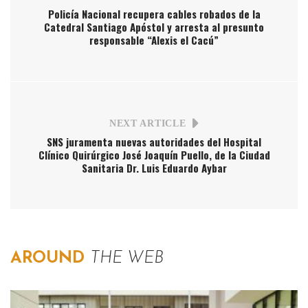
Policía Nacional recupera cables robados de la
Catedral Santiago Apóstol y arresta al presunto
responsable “Alexis el Cacú”
NEXT ARTICLE
SNS juramenta nuevas autoridades del Hospital
Clínico Quirúrgico José Joaquín Puello, de la Ciudad
Sanitaria Dr. Luis Eduardo Aybar
AROUND
THE WEB