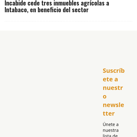
Incabide cede tres inmuebles agrícolas a
Intabaco, en beneficio del sector
Inicio
Suscríb
América
USA
ete a 
El Club Hispano
nuestr
República Dominicana
o 
Puerto Rico
newsle
Global
tter
Política
Únete a 
nuestra 
lista de 