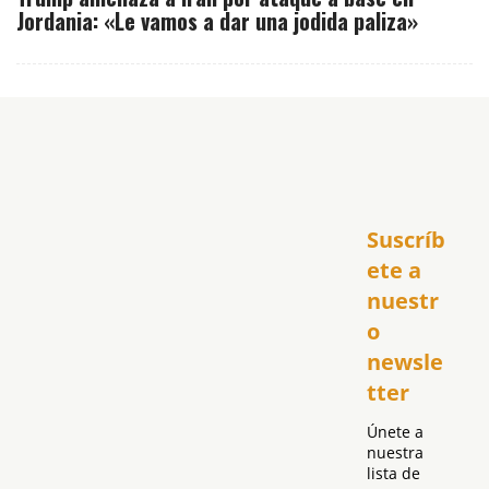
Jordania: «Le vamos a dar una jodida paliza»
Inicio
Suscríb
América
USA
ete a 
El Club Hispano
nuestr
República Dominicana
o 
Puerto Rico
newsle
Global
tter
Política
Únete a 
nuestra 
lista de 