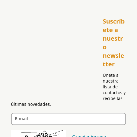
Inicio
Suscríb
América
USA
ete a 
El Club Hispano
nuestr
República Dominicana
o 
Puerto Rico
newsle
Global
tter
Política
Únete a 
nuestra 
lista de 
contactos y 
recibe las 
últimas novedades.
E-mail
Cambiar imagen