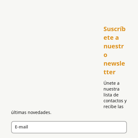
Inicio
Suscríb
América
USA
ete a 
El Club Hispano
nuestr
República Dominicana
o 
Puerto Rico
newsle
Global
tter
Política
Únete a 
nuestra 
lista de 
contactos y 
recibe las 
últimas novedades.
E-mail