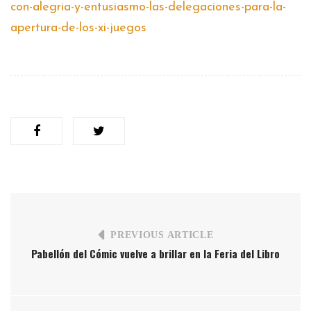
con-alegria-y-entusiasmo-las-delegaciones-para-la-
apertura-de-los-xi-juegos
PREVIOUS ARTICLE
Pabellón del Cómic vuelve a brillar en la Feria del Libro