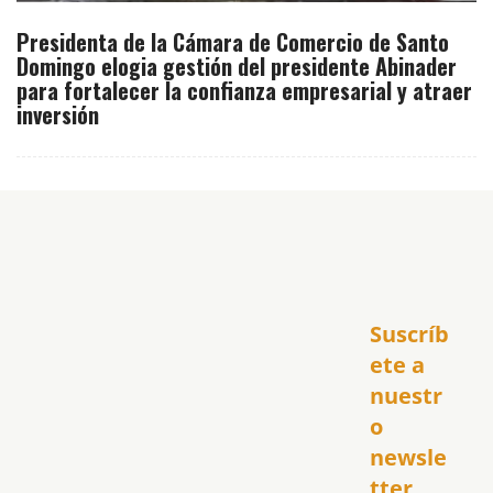
Presidenta de la Cámara de Comercio de Santo
Domingo elogia gestión del presidente Abinader
para fortalecer la confianza empresarial y atraer
inversión
Inicio
Suscríb
América
USA
ete a 
El Club Hispano
nuestr
República Dominicana
o 
Puerto Rico
newsle
Global
tter
Política