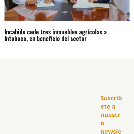
Incabide cede tres inmuebles agrícolas a
Intabaco, en beneficio del sector
Inicio
Suscríb
América
USA
ete a 
El Club Hispano
nuestr
República Dominicana
o 
Puerto Rico
newsle
Global