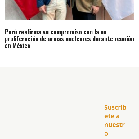
Perú reafirma su compromiso con la no
proliferación de armas nucleares durante reunión
en México
Inicio
Suscríb
América
USA
ete a 
El Club Hispano
nuestr
República Dominicana
o 
Puerto Rico