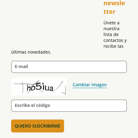
newsle
Global
tter
Política
Únete a 
nuestra 
lista de 
contactos y 
recibe las 
últimas novedades.
E-mail
Cambiar imagen
Escribe el código