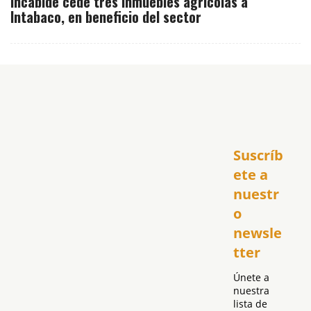
Incabide cede tres inmuebles agrícolas a
Intabaco, en beneficio del sector
Inicio
Suscríb
América
USA
ete a 
El Club Hispano
nuestr
República Dominicana
o 
Puerto Rico
newsle
Global
tter
Política
Únete a 
nuestra 
lista de 