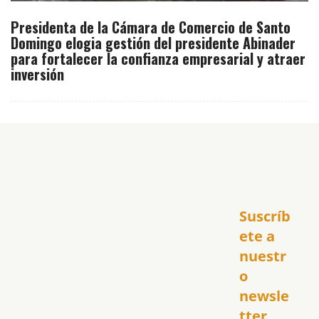
Presidenta de la Cámara de Comercio de Santo
Domingo elogia gestión del presidente Abinader
para fortalecer la confianza empresarial y atraer
inversión
Inicio
Suscríb
América
USA
ete a 
El Club Hispano
nuestr
República Dominicana
o 
Puerto Rico
newsle
Global
tter
Política