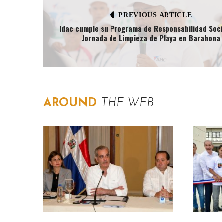
PREVIOUS ARTICLE
Idac cumple su Programa de Responsabilidad Soci
Jornada de Limpieza de Playa en Barahona
AROUND
THE WEB