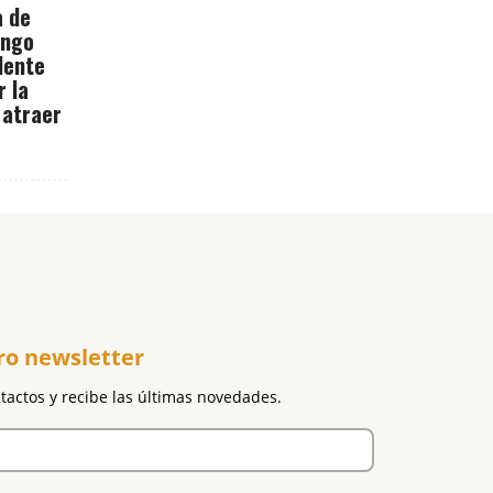
a de
ingo
dente
r la
 atraer
ro newsletter
ntactos y recibe las últimas novedades.