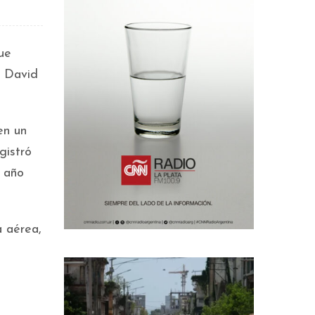
ue
o David
en un
gistró
l año
a aérea,