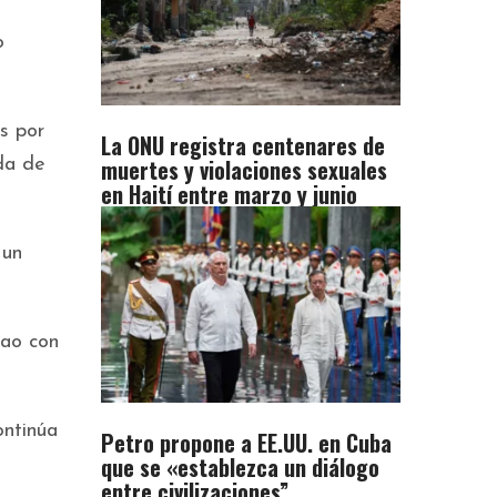
o
as por
La ONU registra centenares de
muertes y violaciones sexuales
ada de
en Haití entre marzo y junio
 un
bao con
ontinúa
Petro propone a EE.UU. en Cuba
que se «establezca un diálogo
entre civilizaciones”