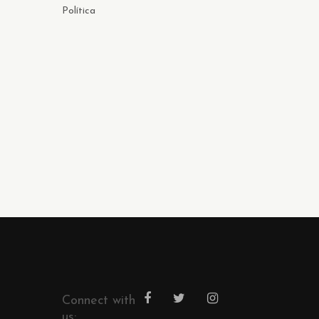
Política
Connect with
us: