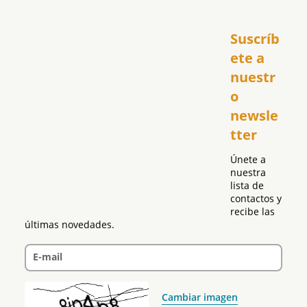
Inicio
Suscríb
América
USA
ete a 
El Club Hispano
nuestr
República Dominicana
o 
Puerto Rico
newsle
Global
tter
Política
Únete a 
nuestra 
lista de 
contactos y 
recibe las 
últimas novedades.
E-mail
Cambiar imagen