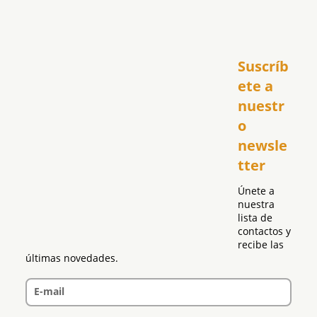
Inicio
Suscríb
América
USA
ete a 
El Club Hispano
nuestr
República Dominicana
o 
Puerto Rico
newsle
Global
tter
Política
Únete a 
nuestra 
lista de 
contactos y 
recibe las 
últimas novedades.
E-mail