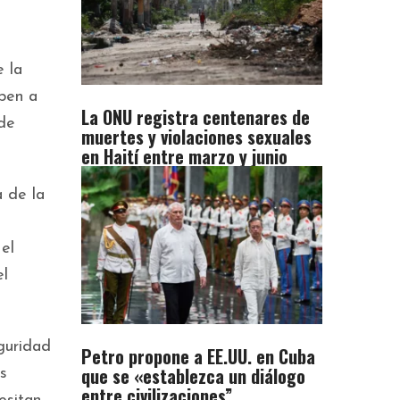
e la
iben a
La ONU registra centenares de
 de
muertes y violaciones sexuales
en Haití entre marzo y junio
 de la
 el
el
guridad
Petro propone a EE.UU. en Cuba
que se «establezca un diálogo
s
entre civilizaciones”