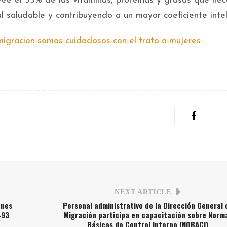
vee el 53% de las vitaminas, proteínas y grasas que nec
l saludable y contribuyendo a un mayor coeficiente intel
migracion-somos-cuidadosos-con-el-trato-a-mujeres-
NEXT ARTICLE
ones
Personal administrativo de la Dirección General 
493
Migración participa en capacitación sobre Norm
Básicas de Control Interno (NOBACI)