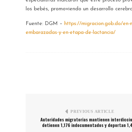
especialistas indicaron que este proceso pro
los bebés, promoviendo un desarrollo cerebra
Fuente: DGM –
https://migracion.gob.do/en-
embarazadas-y-en-etapa-de-lactancia/
PREVIOUS ARTICLE
Autoridades migratorias mantienen interdicci
detienen 1,176 indocumentados y deportan 1,