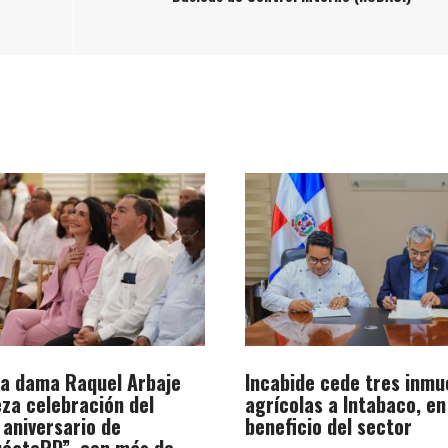
a dama Raquel Arbaje
Incabide cede tres inmu
za celebración del
agrícolas a Intabaco, en
 aniversario de
beneficio del sector
éateRD”, con más de