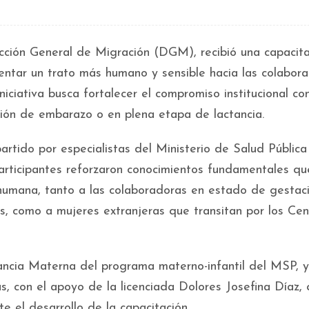
cción General de Migración (DGM), recibió una capacita
entar un trato más humano y sensible hacia las colabor
ciativa busca fortalecer el compromiso institucional con
ción de embarazo o en plena etapa de lactancia.
partido por especialistas del Ministerio de Salud Públic
 participantes reforzaron conocimientos fundamentales qu
humana, tanto a las colaboradoras en estado de gestac
aís, como a mujeres extranjeras que transitan por los Ce
ncia Materna del programa materno-infantil del MSP, y
ras, con el apoyo de la licenciada Dolores Josefina Díaz, 
te el desarrollo de la capacitación.