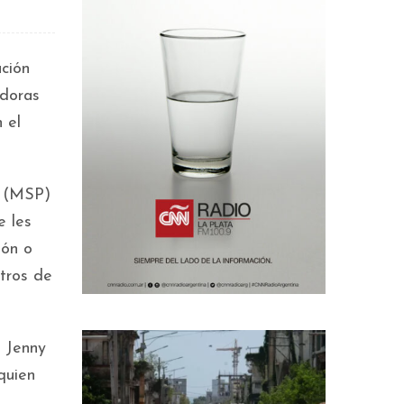
ción
adoras
 el
a (MSP)
e les
ión o
ntros de
 Jenny
quien