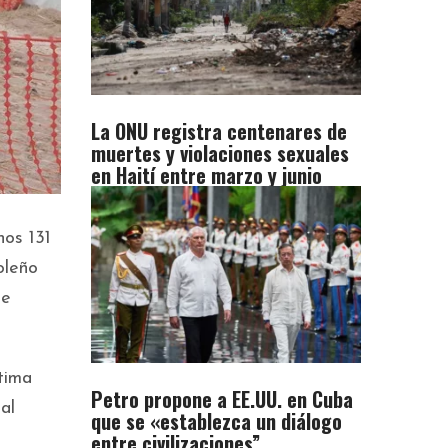
La ONU registra centenares de
muertes y violaciones sexuales
en Haití entre marzo y junio
nos 131
oleño
de
tima
Petro propone a EE.UU. en Cuba
al
que se «establezca un diálogo
entre civilizaciones”