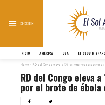
SECCIÓN
INICIO
AMÉRICA
USA
EL CLUB HISPAN
Home
RD del Congo eleva a 131 las muertes sospechosas p
RD del Congo eleva a
por el brote de ébola 