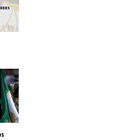
iones
os