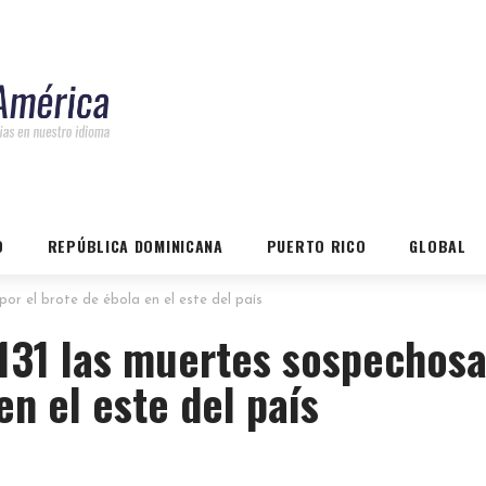
O
REPÚBLICA DOMINICANA
PUERTO RICO
GLOBAL
or el brote de ébola en el este del país
 131 las muertes sospechos
en el este del país