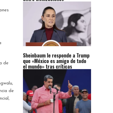
iones
a
Sheinbaum le responde a Trump
que «México es amigo de todo
sa de
el mundo» tras críticas
ngwalu,
ncia de
cial,