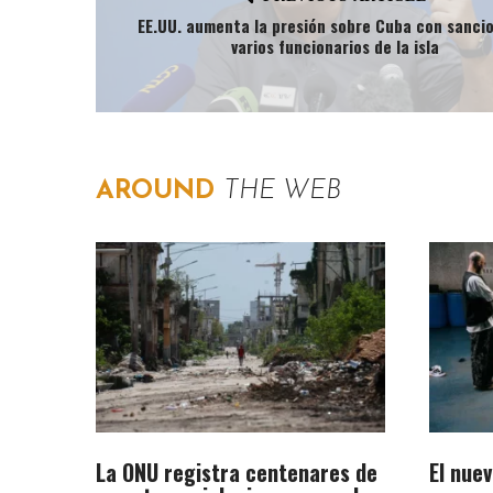
EE.UU. aumenta la presión sobre Cuba con sanci
varios funcionarios de la isla
AROUND
THE WEB
La ONU registra centenares de
El nue