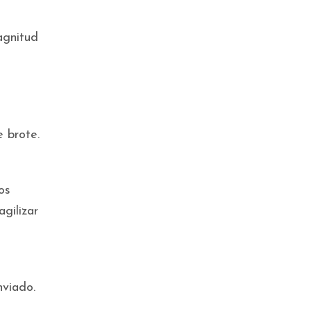
agnitud
 brote.
os
gilizar
nviado.