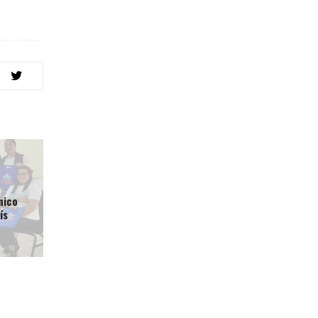
nico
ís