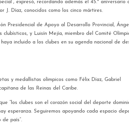
cial”, expresó, recordando además el 45.º aniversario 
r J. Díaz, conocidos como los cinco mártires.
ión Presidencial de Apoyo al Desarrollo Provincial, Ánge
s clubísticos, y Luisín Mejía, miembro del Comité Olímpi
 haya incluido a los clubes en su agenda nacional de des
etas y medallistas olímpicos como Félix Díaz, Gabriel
capitana de las Reinas del Caribe.
 que “los clubes son el corazón social del deporte domini
hay esperanza. Seguiremos apoyando cada espacio depo
 de país”.