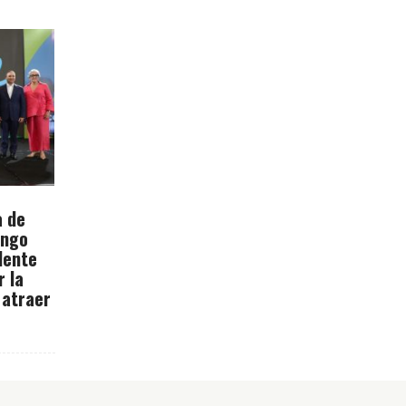
a de
ingo
dente
r la
 atraer