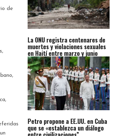
rio de
La ONU registra centenares de
muertes y violaciones sexuales
s,
en Haití entre marzo y junio
íbano,
ca,
Petro propone a EE.UU. en Cuba
eferidas
que se «establezca un diálogo
entre civilizaciones”
 un