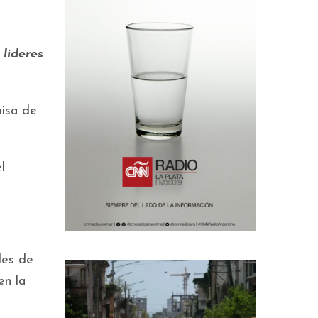
 líderes
misa de
l
les de
en la