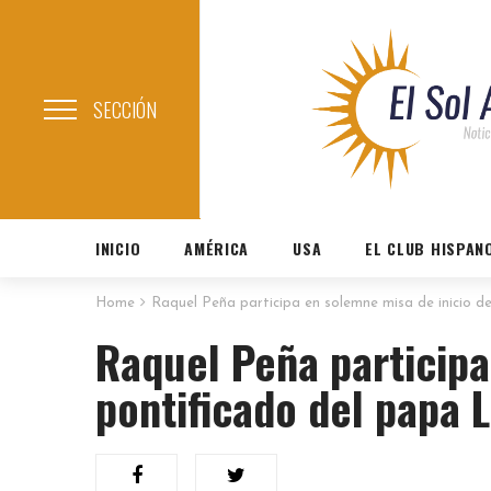
SECCIÓN
INICIO
AMÉRICA
USA
EL CLUB HISPAN
Home
Raquel Peña participa en solemne misa de inicio d
Raquel Peña participa
pontificado del papa L