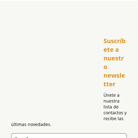
Inicio
Suscríb
América
USA
ete a 
El Club Hispano
nuestr
República Dominicana
o 
Puerto Rico
newsle
Global
tter
Política
Únete a 
nuestra 
lista de 
contactos y 
recibe las 
últimas novedades.