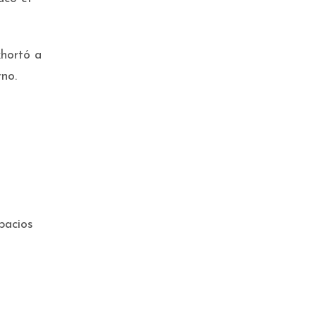
xhortó a
no.
s
pacios