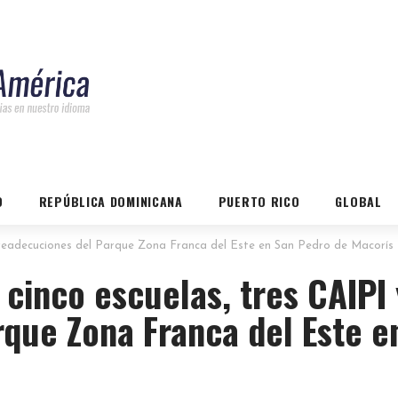
O
REPÚBLICA DOMINICANA
PUERTO RICO
GLOBAL
y readecuciones del Parque Zona Franca del Este en San Pedro de Macorís
cinco escuelas, tres CAIPI 
que Zona Franca del Este e