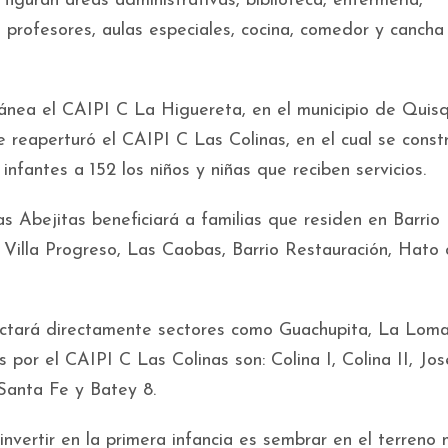
figuran áreas administrativas, biblioteca, enfermería,
de profesores, aulas especiales, cocina, comedor y cancha
ánea el CAIPI C La Higuereta, en el municipio de Quis
se reaperturó el CAIPI C Las Colinas, en el cual se const
infantes a 152 los niños y niñas que reciben servicios.
 Abejitas beneficiará a familias que residen en Barrio 
Villa Progreso, Las Caobas, Barrio Restauración, Hato
ctará directamente sectores como Guachupita, La Loma,
 por el CAIPI C Las Colinas son: Colina I, Colina II, Jos
 Santa Fe y Batey 8.
vertir en la primera infancia es sembrar en el terreno