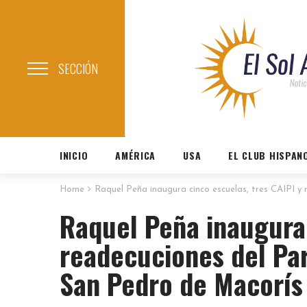
SECCIÓN
INICIO
AMÉRICA
USA
EL CLUB HISPAN
Home
Raquel Peña inaugura cinco escuelas, tres CAIPI 
Raquel Peña inaugura 
readecuciones del Par
San Pedro de Macorís