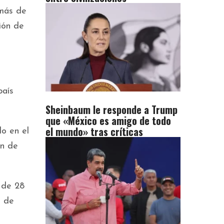
 más de
ión de
país
Sheinbaum le responde a Trump
que «México es amigo de todo
el mundo» tras críticas
do en el
ón de
 de 28
e de