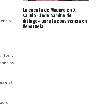
La cuenta de Maduro en X
saluda «todo camino de
diálogo» para la convivencia en
gencio
Venezuela
iantes y
spacios
man el
 para