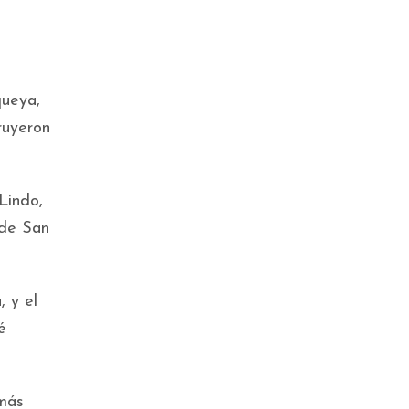
queya,
ruyeron
Lindo,
 de San
 y el
é
 más