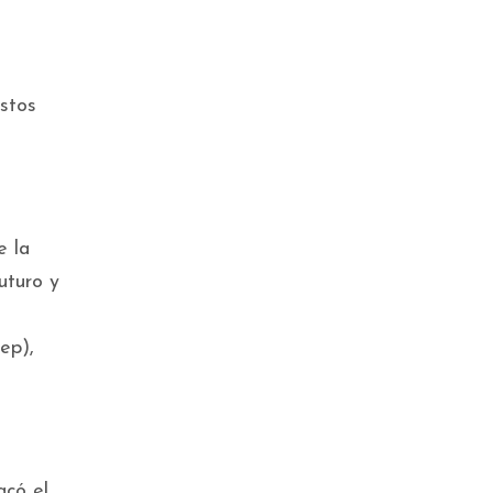
stos
e la
uturo y
ep),
acó el