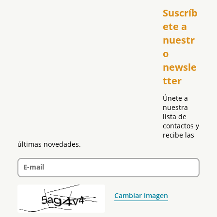
Suscríb
América
USA
ete a 
El Club Hispano
nuestr
República Dominicana
o 
Puerto Rico
newsle
Global
tter
Política
Únete a 
nuestra 
lista de 
contactos y 
recibe las 
últimas novedades.
E-mail
Cambiar imagen