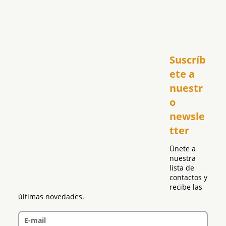
Inicio
Suscríb
América
USA
ete a 
El Club Hispano
nuestr
República Dominicana
o 
Puerto Rico
newsle
Global
tter
Política
Únete a 
nuestra 
lista de 
contactos y 
recibe las 
últimas novedades.
E-mail