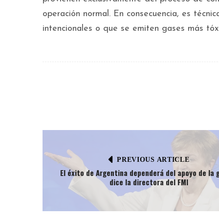
operación normal. En consecuencia, es técni
intencionales o que se emiten gases más tóxi
PREVIOUS ARTICLE
El éxito de Argentina dependerá del apoyo de la 
dice la directora del FMI