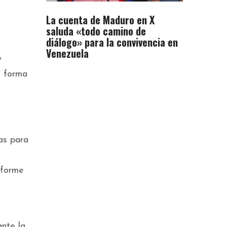
La cuenta de Maduro en X
saluda «todo camino de
diálogo» para la convivencia en
Venezuela
y
e forma
as para
iforme
ante la