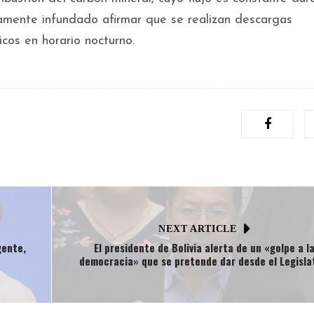
camente infundado afirmar que se realizan descargas
cos en horario nocturno.
NEXT ARTICLE
gente,
El presidente de Bolivia alerta de un «golpe a l
democracia» que se pretende dar desde el Legisla