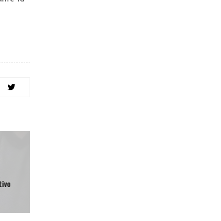
a
tivo