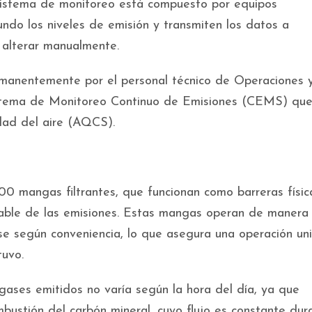
istema de monitoreo está compuesto por equipos
do los niveles de emisión y transmiten los datos a
 alterar manualmente.
rmanentemente por el personal técnico de Operaciones 
stema de Monitoreo Continuo de Emisiones (CEMS) qu
idad del aire (AQCS).
0 mangas filtrantes, que funcionan como barreras físic
stable de las emisiones. Estas mangas operan de manera
rse según conveniencia, lo que asegura una operación un
tuvo.
ases emitidos no varía según la hora del día, ya que
ustión del carbón mineral, cuyo flujo es constante dur