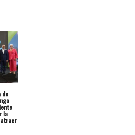
a de
ingo
dente
r la
 atraer