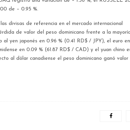
ASDAQ registró una variación de – 1.36 %, el RUSSELL 
500 de – 0.95 %.
las divisas de referencia en el mercado internacional
érdida de valor del peso dominicano frente a la mayorí
to al yen japonés en 0.96 % (0.41 RD$ / JPY), el euro en
nidense en 0.09 % (61.87 RD$ / CAD) y el yuan chino e
cto al dólar canadiense el peso dominicano ganó valor