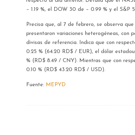
respecto al día anterior. Detalla que el N
– 1.19 %, el DOW 30 de – 0.99 % y el S&P 
Precisa que, al 7 de febrero, se observa que 
presentaron variaciones heterogéneas, con p
divisas de referencia. Indica que con respec
0.25 % (64.20 RD$ / EUR), el dólar estadou
% (RD$ 8.49 / CNY). Mientras que con respe
0.10 % (RD$ 43.20 RD$ / USD).
Fuente:
MEPYD