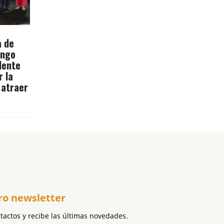
a de
ingo
dente
r la
 atraer
ro newsletter
ntactos y recibe las últimas novedades.