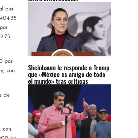
al día
 404.35
 por
82.75
00 por
Sheinbaum le responde a Trump
y, con
que «México es amigo de todo
el mundo» tras críticas
e de
, con