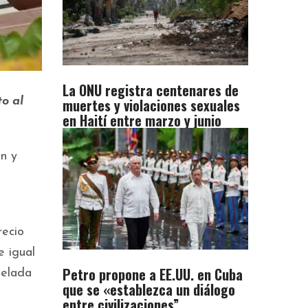
La ONU registra centenares de
muertes y violaciones sexuales
o al
en Haití entre marzo y junio
ón y
recio
e igual
Petro propone a EE.UU. en Cuba
nelada
que se «establezca un diálogo
entre civilizaciones”