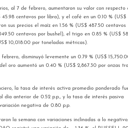
ios, al 7 de febrero, aumentaron su valor con respecto 
$ 45.98 centavos por libra), y el café en un 0.10 % (US$
ron sus precios el maíz en 1.56 % (US$ 487.50 centavos
049.50 centavos por bushel), el trigo en 0.85 % (US$ 5
US$ 10,018.00 por toneladas métricas).
de febrero, disminuyó levemente un 0.79 % (US$ 15,750.
o del oro aumentó un 0.40 % (US$ 2,867.30 por onzas tro
anciero, la tasa de interés activa promedio ponderado fu
l día anterior de 0.52 p.p., y la tasa de interés pasiva
ariación negativa de 0.80 p.p.
raron la semana con variaciones inclinadas a lo negativo