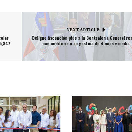
NEXT ARTICLE
colar
Deligne Ascención pide a la Contraloría General rea
 5,847
una auditoría a su gestión de 4 años y medio