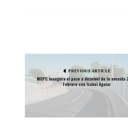
PREVIOUS ARTICLE
MOPC inaugura el paso a desnivel de la avenida 
Febrero con Isabel Aguiar