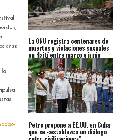
tival.
bordan,
a
La ONU registra centenares de
muertes y violaciones sexuales
cciones
en Haití entre marzo y junio
 la
mpulsa
astas
Petro propone a EE.UU. en Cuba
tobago-
que se «establezca un diálogo
entre civilizaciones”