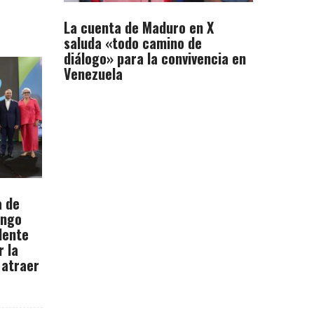
La cuenta de Maduro en X
saluda «todo camino de
diálogo» para la convivencia en
Venezuela
a de
ingo
dente
r la
 atraer