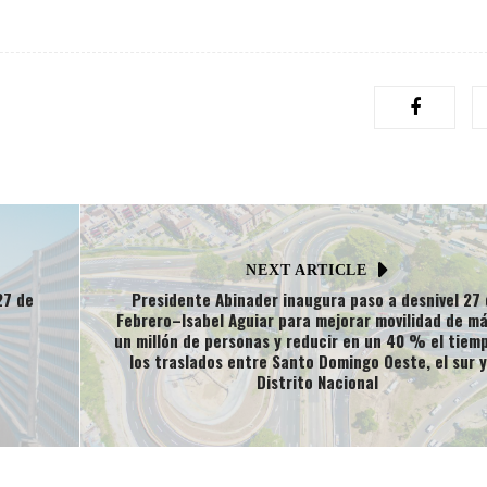
NEXT ARTICLE
27 de
Presidente Abinader inaugura paso a desnivel 27
Febrero–Isabel Aguiar para mejorar movilidad de m
un millón de personas y reducir en un 40 % el tiem
los traslados entre Santo Domingo Oeste, el sur y
Distrito Nacional