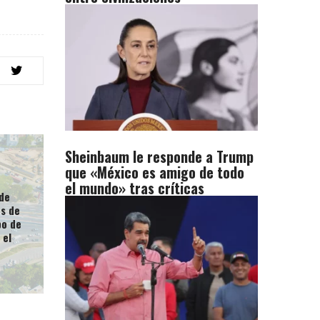
Sheinbaum le responde a Trump
que «México es amigo de todo
el mundo» tras críticas
 de
ás de
po de
 el