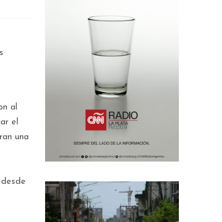
s
on al
ar el
tran una
s desde