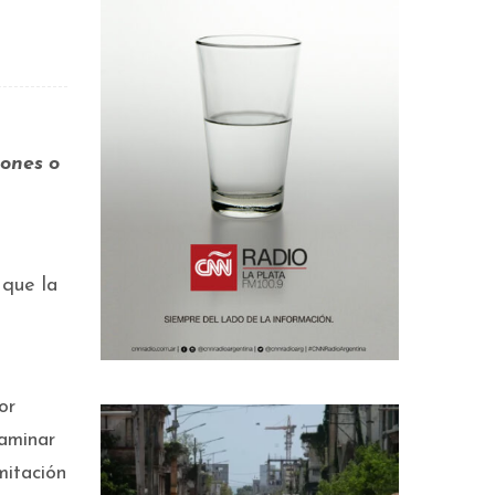
iones o
 que la
or
aminar
mitación