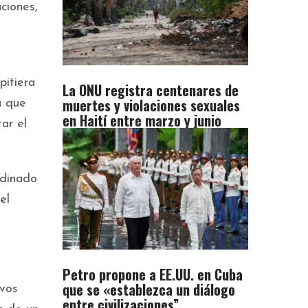
ciones,
pitiera
La ONU registra centenares de
muertes y violaciones sexuales
a que
en Haití entre marzo y junio
ar el
rdinado
el
Petro propone a EE.UU. en Cuba
que se «establezca un diálogo
evos
entre civilizaciones”