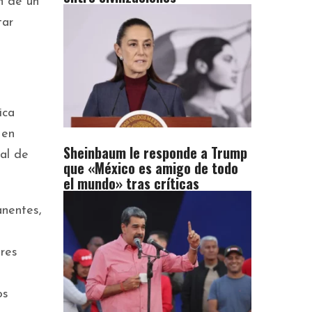
ón de un
tar
ica
 en
Sheinbaum le responde a Trump
al de
que «México es amigo de todo
el mundo» tras críticas
anentes,
eres
os