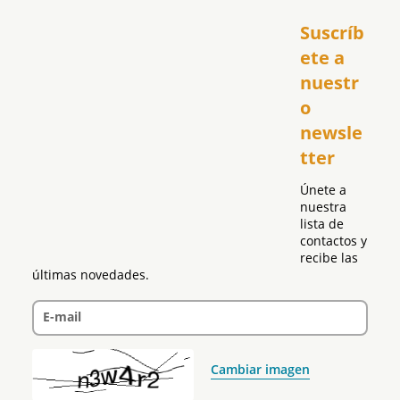
Inicio
Suscríb
América
USA
ete a 
El Club Hispano
nuestr
República Dominicana
o 
Puerto Rico
newsle
Global
tter
Política
Únete a 
nuestra 
lista de 
contactos y 
recibe las 
últimas novedades.
E-mail
Cambiar imagen