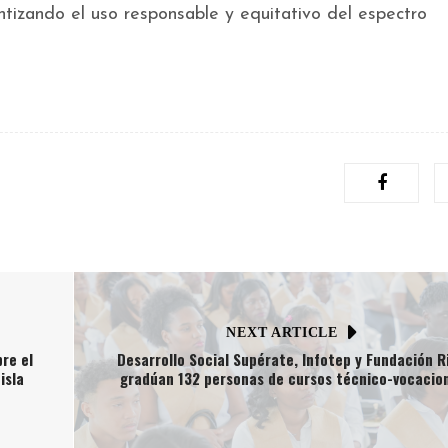
antizando el uso responsable y equitativo del espectro
NEXT ARTICLE
re el
Desarrollo Social Supérate, Infotep y Fundación R
isla
gradúan 132 personas de cursos técnico-vocacio