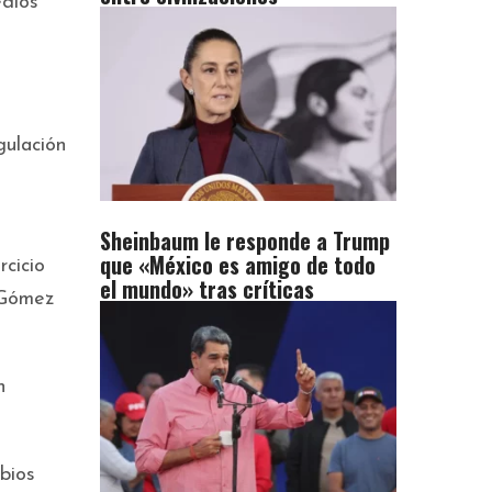
edios
gulación
Sheinbaum le responde a Trump
que «México es amigo de todo
rcicio
el mundo» tras críticas
 Gómez
n
bios