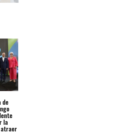
a de
ingo
dente
r la
 atraer