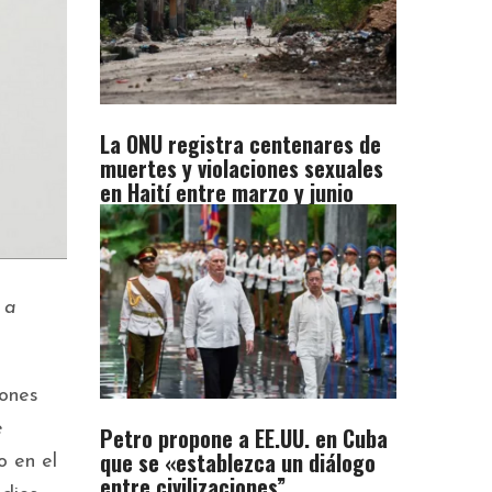
La ONU registra centenares de
muertes y violaciones sexuales
en Haití entre marzo y junio
 a
iones
e
Petro propone a EE.UU. en Cuba
que se «establezca un diálogo
o en el
entre civilizaciones”