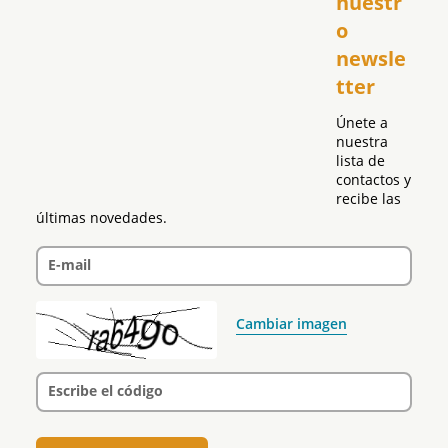
nuestr
República Dominicana
o 
Puerto Rico
newsle
Global
tter
Política
Únete a 
nuestra 
lista de 
contactos y 
recibe las 
últimas novedades.
E-mail
Cambiar imagen
Escribe el código