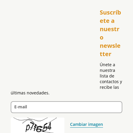
Inicio
Suscríb
América
USA
ete a 
El Club Hispano
nuestr
República Dominicana
o 
Puerto Rico
newsle
Global
tter
Política
Únete a 
nuestra 
lista de 
contactos y 
recibe las 
últimas novedades.
E-mail
Cambiar imagen