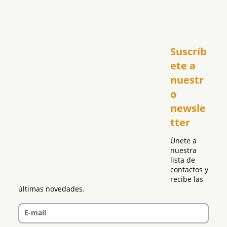
Inicio
Suscríb
América
USA
ete a 
El Club Hispano
nuestr
República Dominicana
o 
Puerto Rico
newsle
Global
tter
Política
Únete a 
nuestra 
lista de 
contactos y 
recibe las 
últimas novedades.
E-mail