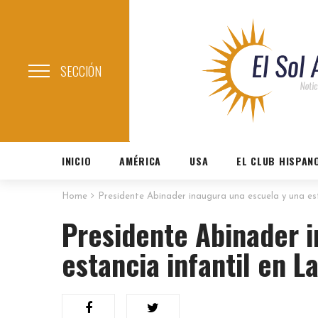
SECCIÓN
INICIO
AMÉRICA
USA
EL CLUB HISPAN
Home
Presidente Abinader inaugura una escuela y una est
Presidente Abinader 
estancia infantil en L