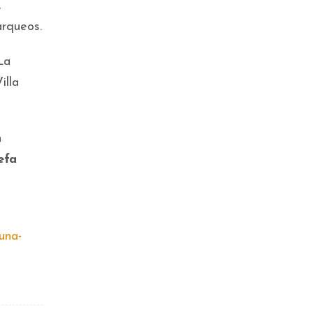
,
arqueos.
La
illa
n
efa
una-