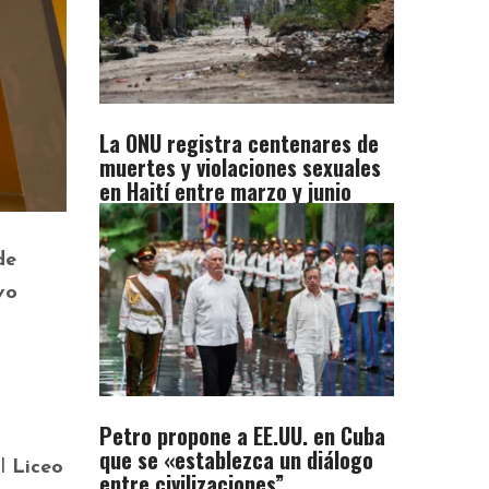
La ONU registra centenares de
muertes y violaciones sexuales
en Haití entre marzo y junio
de
vo
Petro propone a EE.UU. en Cuba
que se «establezca un diálogo
el
Liceo
entre civilizaciones”