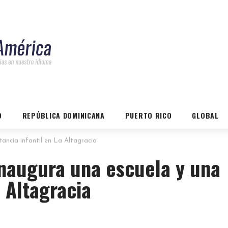
O
REPÚBLICA DOMINICANA
PUERTO RICO
GLOBAL
ancia infantil en La Altagracia
inaugura una escuela y una
a Altagracia