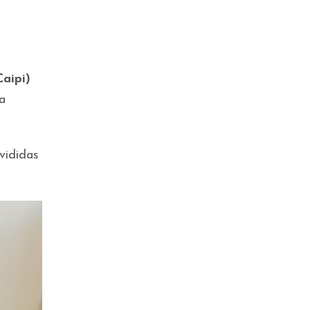
Caipi)
a
vididas