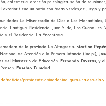
ón, enfermería, atención psicológica, salón de reuniones
el exterior tiene un patio con áreas verdes,de juego y p
comunidades La Misericordia de Dios o Los Manantiales, 
cial Lantigua, Residencial Juan Yilda, Los Guandules, V
o y el Residencial La Encantada.
rnadora de la provincia La Altagracia,
Martina Pepé
o Nacional de Atención a la Primera Infancia (Inaipi),
Jos
res del Ministerio de Educación,
Fernando Taveras,
y el
s Penson,
Eusebio Trinidad
.
b.do/noticias/presidente-abinader-inaugura-una-escuela-y-