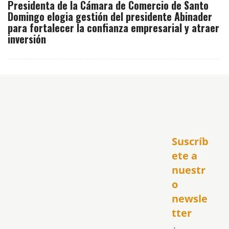
Presidenta de la Cámara de Comercio de Santo
Domingo elogia gestión del presidente Abinader
para fortalecer la confianza empresarial y atraer
inversión
Inicio
Suscríb
América
USA
ete a 
El Club Hispano
nuestr
República Dominicana
o 
Puerto Rico
newsle
Global
tter
Política