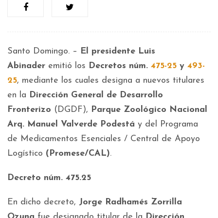
Santo Domingo. –
El presidente Luis
Abinader
emitió los
Decretos núm.
475-25
y
493-
25
, mediante los cuales designa a nuevos titulares
en la
Dirección General de Desarrollo
Fronterizo
(DGDF),
Parque Zoológico Nacional
Arq. Manuel Valverde Podestá
y del Programa
de Medicamentos Esenciales / Central de Apoyo
Logístico
(Promese/CAL)
.
Decreto núm. 475.25
En dicho decreto,
Jorge Radhamés Zorrilla
Ozuna
fue designado titular de la
Dirección