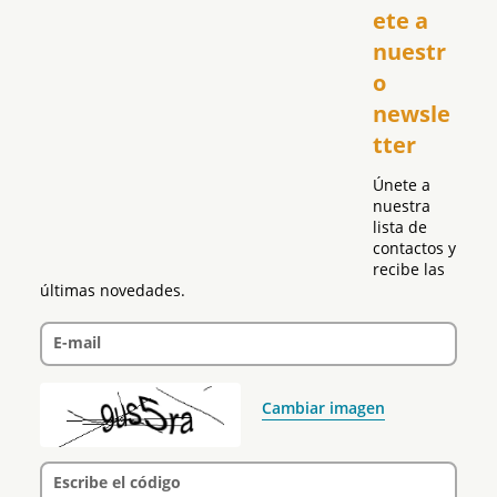
USA
ete a 
El Club Hispano
nuestr
República Dominicana
o 
Puerto Rico
newsle
Global
tter
Política
Únete a 
nuestra 
lista de 
contactos y 
recibe las 
últimas novedades.
E-mail
Cambiar imagen
Escribe el código