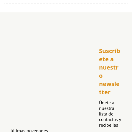
Inicio
Suscríb
América
USA
ete a 
El Club Hispano
nuestr
República Dominicana
o 
Puerto Rico
newsle
Global
tter
Política
Únete a 
nuestra 
lista de 
contactos y 
recibe las 
últimas novedades.