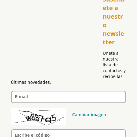
USA
ete a 
El Club Hispano
nuestr
República Dominicana
o 
Puerto Rico
newsle
Global
tter
Política
Únete a 
nuestra 
lista de 
contactos y 
recibe las 
últimas novedades.
E-mail
Cambiar imagen
Escribe el código