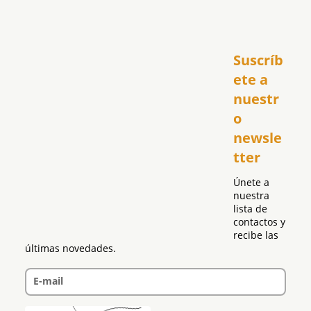
Inicio
Suscríb
América
USA
ete a 
El Club Hispano
nuestr
República Dominicana
o 
Puerto Rico
newsle
Global
tter
Política
Únete a 
nuestra 
lista de 
contactos y 
recibe las 
últimas novedades.
E-mail