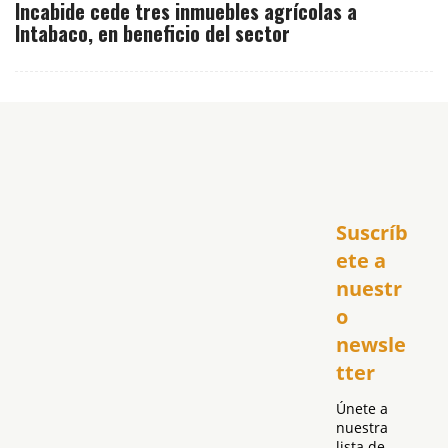
Incabide cede tres inmuebles agrícolas a
Intabaco, en beneficio del sector
Inicio
Suscríb
América
USA
ete a 
El Club Hispano
nuestr
República Dominicana
o 
Puerto Rico
newsle
Global
tter
Política
Únete a 
nuestra 
lista de 