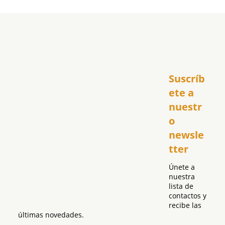
Inicio
Suscríb
América
USA
ete a 
El Club Hispano
nuestr
República Dominicana
o 
Puerto Rico
newsle
Global
tter
Política
Únete a 
nuestra 
lista de 
contactos y 
recibe las 
últimas novedades.